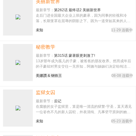
美丽新世界
最新章节：
第262话 最终话2 美丽新世界
走后门进全国最大企业上班的豪承，因为同事的轻视和冷
落，长期笼罩在屈辱的阴影之下。因为一道突如其来的人事
命令，而跑去找组长理论。组长却用她的身体代替了对话…
未知
11-29 连载中
秘密教学
最新章节：
第315话 蒙著眼更刺激了!
13岁那年成为孤儿的子豪，被爸爸的朋友收养。然而成年后
的子豪却对男女交往一无所知，阿姨与姊姊们决定给纯洁的
子豪，来场教学…
美娜讚 & 钢铁王
08-08 连载中
监狱女囚
最新章节：
后记
在腐败的女子监狱里，算是唯一清流的狱警-宇圣，某天遇见
一位姿色不凡的新人囚犯，外表清纯、凡事坚守原则的她，
惨被狱中大姐头们视为眼中钉，究竟善良的宇圣能不能「硬
未知
05-23 连载中
起来」保护她