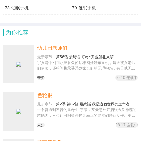
78 催眠手机
79 催眠手机
为你推荐
幼儿园老师们
最新章节：
第56话 最终话 叮咚~开业贺礼来啰
宇振是个刚到职没多久的幼稚园娃娃车司机，每天被女老师
们使唤，还得间接承受恐龙家长们的无理抱怨，有天他无意
间下载了一个app，从此过着白天开车载可爱娃娃，晚上修
未知
10-10 连载中
理淫娃的司机生活
色轮眼
最新章节：
第2季 第82話 最終話 我是這個世界的主宰者
一个普通到不行的重考生-宇荣，某天意外开启强大又神秘的
超能力，不仅让时间暂停也让班上的混混们静止动作。更神
奇的是，宇荣还能对爱瞧不起人的小太妹为所欲为!!「竟敢动
未知
08-17 连载中
手打我?我就让妳尝尝被玩弄的滋味!」