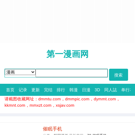
第一漫画网
首页
记录
更新
完结
排行
韩漫
日漫
3D
同人誌
单行本
请截图收藏网址：dmmtu.com，dmmpic.com，dymmt.com，
kkmnt.com，mmxzt.com，xsjav.com
催眠手机